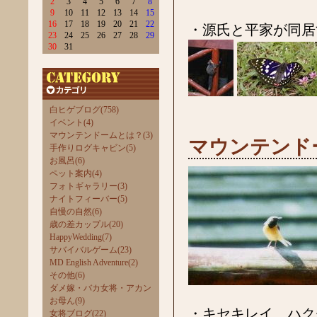
2
3
4
5
6
7
8
9
10
11
12
13
14
15
16
17
18
19
20
21
22
・源氏と平家が同居
23
24
25
26
27
28
29
30
31
白ヒゲブログ(758)
イベント(4)
マウンテンドームとは？(3)
マウンテンド
手作りログキャビン(5)
お風呂(6)
ペット案内(4)
フォトギャラリー(3)
ナイトフィーバー(5)
自慢の自然(6)
歳の差カップル(20)
HappyWedding(7)
サバイバルゲーム(23)
MD English Adventure(2)
その他(6)
ダメ嫁・バカ女将・アカン
お母ん(9)
・キセキレイ、ハク
女将ブログ(22)