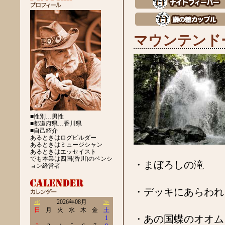
マウンテンド
■性別…男性
■都道府県…香川県
■自己紹介
あるときはログビルダー
あるときはミュージシャン
あるときはエッセイスト
でも本業は四国(香川)のペンシ
・まぼろしの滝
ョン経営者
・デッキにあらわれ
≪
2026年08月
≫
日
月
火
水
木
金
土
・あの国蝶のオオム
1