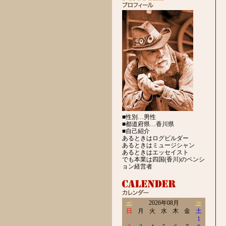
■性別…男性
■都道府県…香川県
■自己紹介
あるときはログビルダー
あるときはミュージシャン
あるときはエッセイスト
でも本業は四国(香川)のペンシ
ョン経営者
≪
2026年08月
≫
日
月
火
水
木
金
土
1