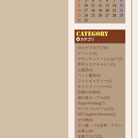
2
3
4
5
6
7
8
9
10
11
12
13
14
15
16
17
18
19
20
21
22
23
24
25
26
27
28
29
30
31
白ヒゲブログ(758)
イベント(4)
マウンテンドームとは？(3)
手作りログキャビン(5)
お風呂(6)
ペット案内(4)
フォトギャラリー(3)
ナイトフィーバー(5)
自慢の自然(6)
歳の差カップル(20)
HappyWedding(7)
サバイバルゲーム(23)
MD English Adventure(2)
その他(6)
ダメ嫁・バカ女将・アカン
お母ん(9)
女将ブログ(22)