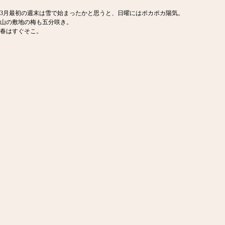
3月最初の週末は雪で始まったかと思うと、日曜にはポカポカ陽気。
山の敷地の梅も五分咲き。
春はすぐそこ。