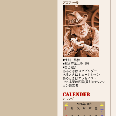
■性別…男性
■都道府県…香川県
■自己紹介
あるときはログビルダー
あるときはミュージシャン
あるときはエッセイスト
でも本業は四国(香川)のペンシ
ョン経営者
≪
2026年08月
≫
日
月
火
水
木
金
土
1