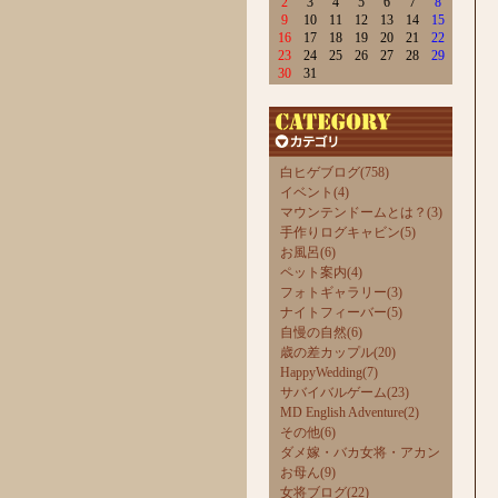
2
3
4
5
6
7
8
9
10
11
12
13
14
15
16
17
18
19
20
21
22
23
24
25
26
27
28
29
30
31
白ヒゲブログ(758)
イベント(4)
マウンテンドームとは？(3)
手作りログキャビン(5)
お風呂(6)
ペット案内(4)
フォトギャラリー(3)
ナイトフィーバー(5)
自慢の自然(6)
歳の差カップル(20)
HappyWedding(7)
サバイバルゲーム(23)
MD English Adventure(2)
その他(6)
ダメ嫁・バカ女将・アカン
お母ん(9)
女将ブログ(22)