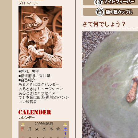
さて何でしょう？
■性別…男性
■都道府県…香川県
■自己紹介
あるときはログビルダー
あるときはミュージシャン
あるときはエッセイスト
でも本業は四国(香川)のペンシ
ョン経営者
≪
2026年08月
≫
日
月
火
水
木
金
土
1