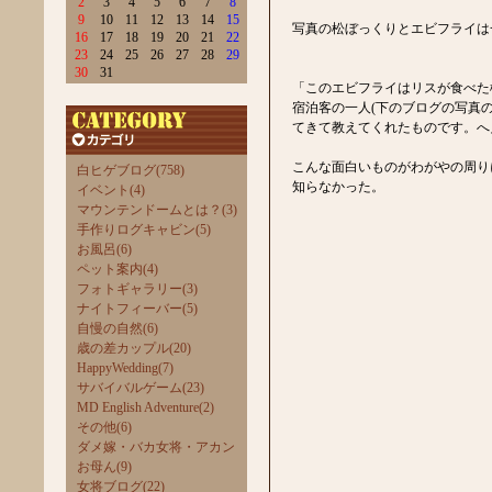
2
3
4
5
6
7
8
9
10
11
12
13
14
15
写真の松ぼっくりとエビフライは
16
17
18
19
20
21
22
23
24
25
26
27
28
29
30
31
「このエビフライはリスが食べた
宿泊客の一人(下のブログの写真
てきて教えてくれたものです。へ
こんな面白いものがわがやの周り
白ヒゲブログ(758)
知らなかった。
イベント(4)
マウンテンドームとは？(3)
手作りログキャビン(5)
お風呂(6)
ペット案内(4)
フォトギャラリー(3)
ナイトフィーバー(5)
自慢の自然(6)
歳の差カップル(20)
HappyWedding(7)
サバイバルゲーム(23)
MD English Adventure(2)
その他(6)
ダメ嫁・バカ女将・アカン
お母ん(9)
女将ブログ(22)