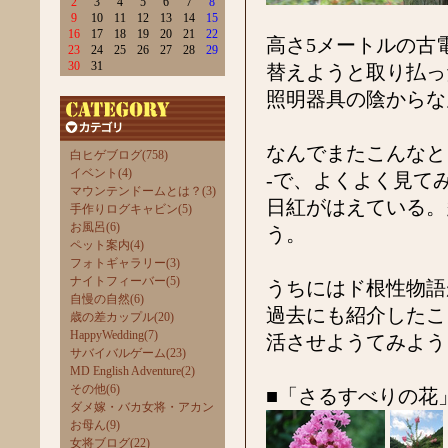
2
3
4
5
6
7
8
9
10
11
12
13
14
15
16
17
18
19
20
21
22
高さ5メートルの古
23
24
25
26
27
28
29
30
31
替えようと取り払っ
照明器具の陰からな
なんでまたこんなと
白ヒゲブログ(758)
イベント(4)
-で、よくよく見て
マウンテンドームとは？(3)
日紅がはえている。
手作りログキャビン(5)
お風呂(6)
う。
ペット案内(4)
フォトギャラリー(3)
ナイトフィーバー(5)
うちにはド根性物語
自慢の自然(6)
過去にも紹介したこ
歳の差カップル(20)
HappyWedding(7)
活させようてみよう
サバイバルゲーム(23)
MD English Adventure(2)
その他(6)
■「さるすべりの花
ダメ嫁・バカ女将・アカン
お母ん(9)
女将ブログ(22)