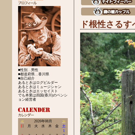
ド根性さるす
■性別…男性
■都道府県…香川県
■自己紹介
あるときはログビルダー
あるときはミュージシャン
あるときはエッセイスト
でも本業は四国(香川)のペンシ
ョン経営者
≪
2026年08月
≫
日
月
火
水
木
金
土
1