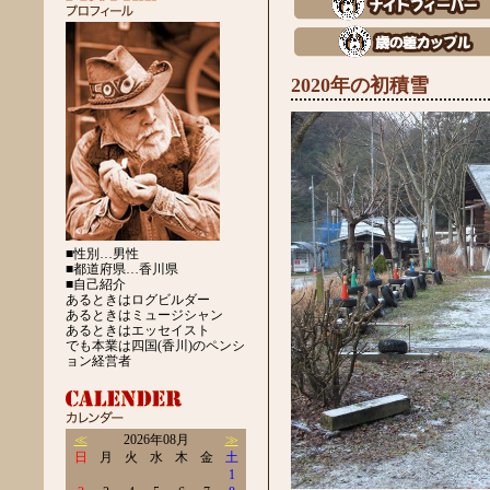
2020年の初積雪
■性別…男性
■都道府県…香川県
■自己紹介
あるときはログビルダー
あるときはミュージシャン
あるときはエッセイスト
でも本業は四国(香川)のペンシ
ョン経営者
≪
2026年08月
≫
日
月
火
水
木
金
土
1