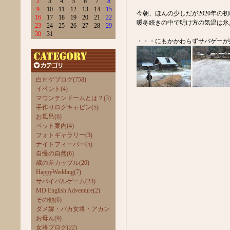
2
3
4
5
6
7
8
9
10
11
12
13
14
15
今朝、ほんの少しだが2020年の
16
17
18
19
20
21
22
暖冬続きの中で明け方の気温は氷
23
24
25
26
27
28
29
30
31
・・・にもかかわらずサバゲーが
白ヒゲブログ(758)
イベント(4)
マウンテンドームとは？(3)
手作りログキャビン(5)
お風呂(6)
ペット案内(4)
フォトギャラリー(3)
ナイトフィーバー(5)
自慢の自然(6)
歳の差カップル(20)
HappyWedding(7)
サバイバルゲーム(23)
MD English Adventure(2)
その他(6)
ダメ嫁・バカ女将・アカン
お母ん(9)
女将ブログ(22)