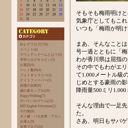
2
3
4
5
6
7
8
9
10
11
12
13
14
15
16
17
18
19
20
21
22
そもそも梅雨明けと
23
24
25
26
27
28
29
30
31
気象庁としてもこれ
いつも「梅雨が明け
まあ、そんなことは
白ヒゲブログ(758)
イベント(4)
号一過とともに「梅
マウンテンドームとは？(3)
わが香川県は屈指の
手作りログキャビン(5)
お風呂(6)
その中でもわがエリ
ペット案内(4)
て1.000メート
フォトギャラリー(3)
ナイトフィーバー(5)
じめとする豪雨の影
自慢の自然(6)
降雨量500ミリ1.
歳の差カップル(20)
HappyWedding(7)
サバイバルゲーム(23)
そんな理由で一足先
MD English Adventure(2)
その他(6)
た。
ダメ嫁・バカ女将・アカン
さあ、明日もサバゲ
お母ん(9)
女将ブログ(22)