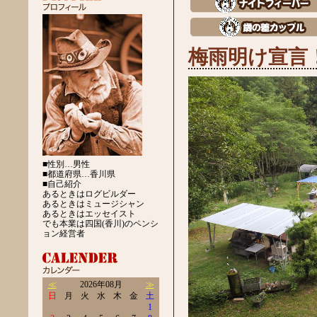
梅雨明け宣言
■性別…男性
■都道府県…香川県
■自己紹介
あるときはログビルダー
あるときはミュージシャン
あるときはエッセイスト
でも本業は四国(香川)のペンシ
ョン経営者
≪
2026年08月
≫
日
月
火
水
木
金
土
1