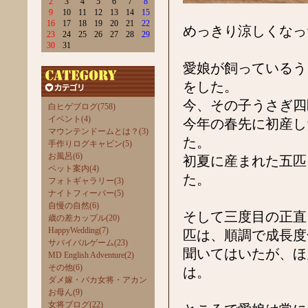
2
3
4
5
6
7
8
9
10
11
12
13
14
15
16
17
18
19
20
21
22
めっきり涼しくなっ
23
24
25
26
27
28
29
30
31
愛娘が飼っているう
をした。
今、その子うさぎ四
白ヒゲブログ(758)
イベント(4)
今年の春先に初産し
マウンテンドームとは？(3)
た。
手作りログキャビン(5)
お風呂(6)
初夏に産まれた五匹
ペット案内(4)
た。
フォトギャラリー(3)
ナイトフィーバー(5)
自慢の自然(6)
そして三度目の正直
歳の差カップル(20)
HappyWedding(7)
匹は、順調で成長度
サバイバルゲーム(23)
聞いてはいたが、ほ
MD English Adventure(2)
その他(6)
は。
ダメ嫁・バカ女将・アカン
お母ん(9)
女将ブログ(22)