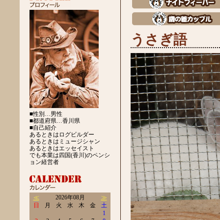
うさぎ語
■性別…男性
■都道府県…香川県
■自己紹介
あるときはログビルダー
あるときはミュージシャン
あるときはエッセイスト
でも本業は四国(香川)のペンシ
ョン経営者
≪
2026年08月
≫
日
月
火
水
木
金
土
1