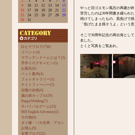
2
3
4
5
6
7
8
9
10
11
12
13
14
15
やっと旧ゴエモン風呂の再建が終
16
17
18
19
20
21
22
苦労したのは30年間書き綴られ
23
24
25
26
27
28
29
焼けてしまったもの、黒焦げで残
30
31
「焦げたまま残そうよ」という意
そこで30周年記念の再出発とし
名した。
とくと写真をご覧あれ。
白ヒゲブログ(758)
イベント(4)
マウンテンドームとは？(3)
手作りログキャビン(5)
お風呂(6)
ペット案内(4)
フォトギャラリー(3)
ナイトフィーバー(5)
自慢の自然(6)
歳の差カップル(20)
HappyWedding(7)
サバイバルゲーム(23)
MD English Adventure(2)
その他(6)
ダメ嫁・バカ女将・アカン
お母ん(9)
女将ブログ(22)