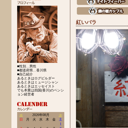
紅いバラ
■性別…男性
■都道府県…香川県
■自己紹介
あるときはログビルダー
あるときはミュージシャン
あるときはエッセイスト
でも本業は四国(香川)のペンシ
ョン経営者
≪
2026年08月
≫
日
月
火
水
木
金
土
1