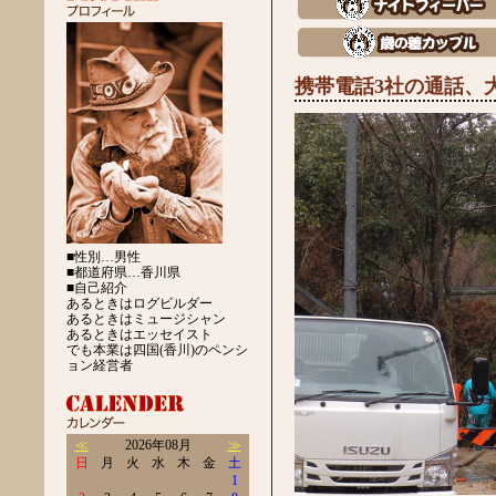
携帯電話3社の通話、
■性別…男性
■都道府県…香川県
■自己紹介
あるときはログビルダー
あるときはミュージシャン
あるときはエッセイスト
でも本業は四国(香川)のペンシ
ョン経営者
≪
2026年08月
≫
日
月
火
水
木
金
土
1