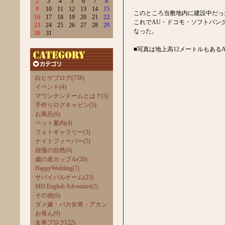
2
3
4
5
6
7
8
9
10
11
12
13
14
15
このところ当敷地内に建設中だっ
16
17
18
19
20
21
22
これでAU・ドコモ・ソフトバン
23
24
25
26
27
28
29
なった。
30
31
■写真は地上高12メートルもある
白ヒゲブログ(758)
イベント(4)
マウンテンドームとは？(3)
手作りログキャビン(5)
お風呂(6)
ペット案内(4)
フォトギャラリー(3)
ナイトフィーバー(5)
自慢の自然(6)
歳の差カップル(20)
HappyWedding(7)
サバイバルゲーム(23)
MD English Adventure(2)
その他(6)
ダメ嫁・バカ女将・アカン
お母ん(9)
女将ブログ(22)