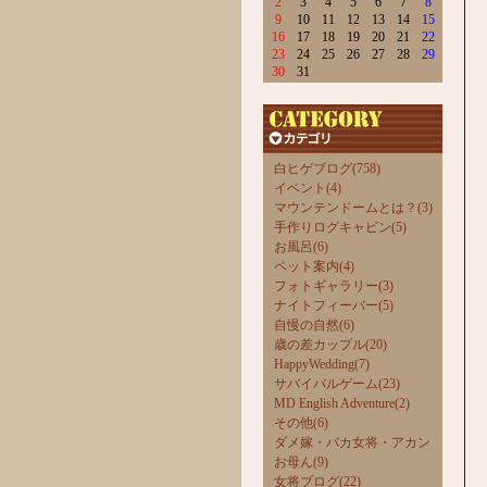
2
3
4
5
6
7
8
9
10
11
12
13
14
15
16
17
18
19
20
21
22
23
24
25
26
27
28
29
30
31
白ヒゲブログ(758)
イベント(4)
マウンテンドームとは？(3)
手作りログキャビン(5)
お風呂(6)
ペット案内(4)
フォトギャラリー(3)
ナイトフィーバー(5)
自慢の自然(6)
歳の差カップル(20)
HappyWedding(7)
サバイバルゲーム(23)
MD English Adventure(2)
その他(6)
ダメ嫁・バカ女将・アカン
お母ん(9)
女将ブログ(22)