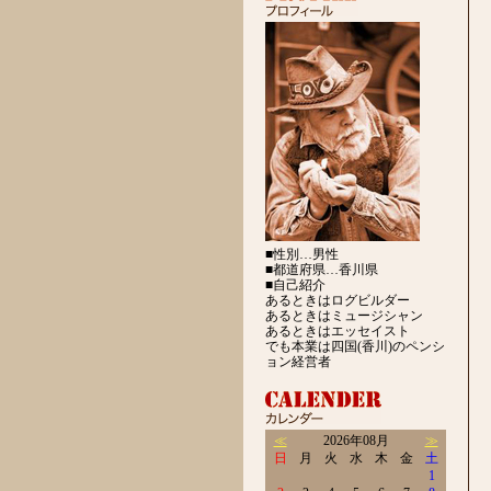
■性別…男性
■都道府県…香川県
■自己紹介
あるときはログビルダー
あるときはミュージシャン
あるときはエッセイスト
でも本業は四国(香川)のペンシ
ョン経営者
≪
2026年08月
≫
日
月
火
水
木
金
土
1