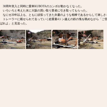
30周年突入と同時に愛車KUBOTAのユンボが動かなくなった。
いろいろと考えた末に大阪の買い取り業者に引き取ってもらった。
なにせ20年以上も、ともに頑張ってきた弁慶のような相棒であるからして淋しさ
トレーラーに載せられて去っていく総重量4トン越えの鉄の塊を眺めながら「ご
ばれよ」と見送った。