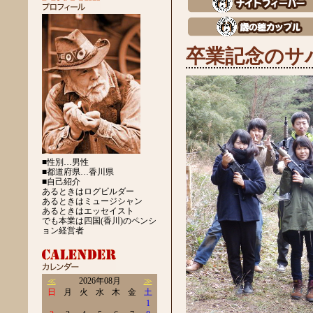
卒業記念のサ
■性別…男性
■都道府県…香川県
■自己紹介
あるときはログビルダー
あるときはミュージシャン
あるときはエッセイスト
でも本業は四国(香川)のペンシ
ョン経営者
≪
2026年08月
≫
日
月
火
水
木
金
土
1