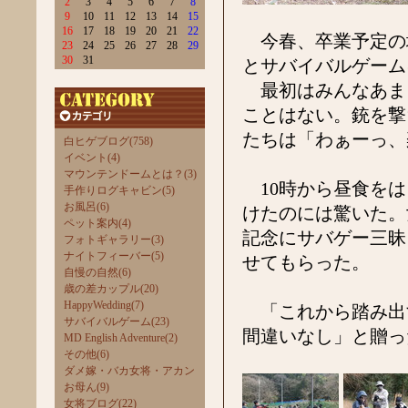
2
3
4
5
6
7
8
9
10
11
12
13
14
15
16
17
18
19
20
21
22
今春、卒業予定の地
23
24
25
26
27
28
29
30
31
とサバイバルゲーム
最初はみんなあま
ことはない。銃を撃
たちは「わぁーっ、
白ヒゲブログ(758)
イベント(4)
マウンテンドームとは？(3)
10時から昼食をは
手作りログキャビン(5)
お風呂(6)
けたのには驚いた。
ペット案内(4)
記念にサバゲー三昧
フォトギャラリー(3)
ナイトフィーバー(5)
せてもらった。
自慢の自然(6)
歳の差カップル(20)
HappyWedding(7)
「これから踏み出
サバイバルゲーム(23)
間違いなし」と贈っ
MD English Adventure(2)
その他(6)
ダメ嫁・バカ女将・アカン
お母ん(9)
女将ブログ(22)