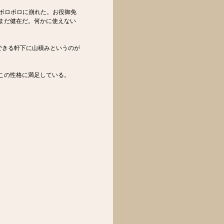
てボロボロに崩れた。お役御免
まだ健在だ。何かに使えない
できる軒下に山積みというのが
この性格に満足している。