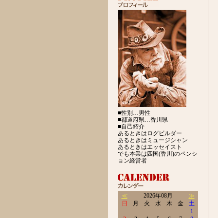
■性別…男性
■都道府県…香川県
■自己紹介
あるときはログビルダー
あるときはミュージシャン
あるときはエッセイスト
でも本業は四国(香川)のペンシ
ョン経営者
≪
2026年08月
≫
日
月
火
水
木
金
土
1