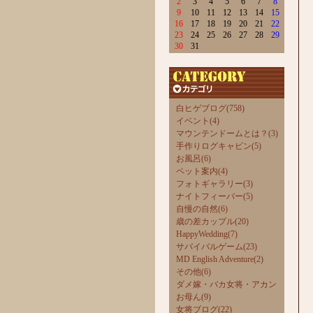
2
3
4
5
6
7
8
9
10
11
12
13
14
15
16
17
18
19
20
21
22
23
24
25
26
27
28
29
30
31
白ヒゲブログ(758)
イベント(4)
マウンテンドームとは？(3)
手作りログキャビン(5)
お風呂(6)
ペット案内(4)
フォトギャラリー(3)
ナイトフィーバー(5)
自慢の自然(6)
歳の差カップル(20)
HappyWedding(7)
サバイバルゲーム(23)
MD English Adventure(2)
その他(6)
ダメ嫁・バカ女将・アカン
お母ん(9)
女将ブログ(22)