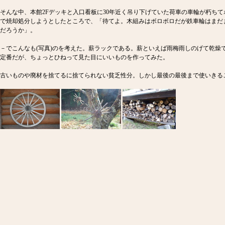
そんな中、本館2Fデッキと入口看板に30年近く吊り下げていた荷車の車輪が朽ち
で焼却処分しようとしたところで、「待てよ。木組みはボロボロだが鉄車輪はまだ
だろうか」。
－でこんなも(写真)のを考えた。薪ラックである。薪といえば雨梅雨しのげて乾燥
定番だが、ちょっとひねって見た目にいいものを作ってみた。
古いものや廃材を捨てるに捨てられない貧乏性分。しかし最後の最後まで使いきる