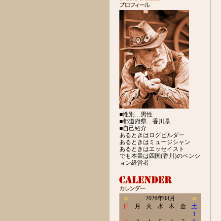
■性別…男性
■都道府県…香川県
■自己紹介
あるときはログビルダー
あるときはミュージシャン
あるときはエッセイスト
でも本業は四国(香川)のペンシ
ョン経営者
≪
2026年08月
≫
日
月
火
水
木
金
土
1