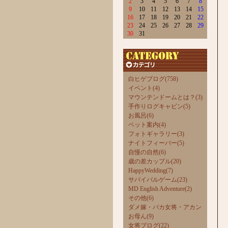
2
3
4
5
6
7
8
9
10
11
12
13
14
15
16
17
18
19
20
21
22
23
24
25
26
27
28
29
30
31
白ヒゲブログ(758)
イベント(4)
マウンテンドームとは？(3)
手作りログキャビン(5)
お風呂(6)
ペット案内(4)
フォトギャラリー(3)
ナイトフィーバー(5)
自慢の自然(6)
歳の差カップル(20)
HappyWedding(7)
サバイバルゲーム(23)
MD English Adventure(2)
その他(6)
ダメ嫁・バカ女将・アカン
お母ん(9)
女将ブログ(22)