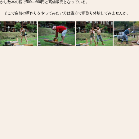
かし数本の薪で500～600円と高値販売となっている。
そこで自前の薪作りをやってみたい方は当方で薪割り体験してみませんか。