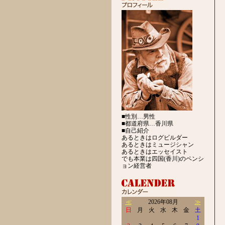
■性別…男性
■都道府県…香川県
■自己紹介
あるときはログビルダー
あるときはミュージシャン
あるときはエッセイスト
でも本業は四国(香川)のペンシ
ョン経営者
≪
2026年08月
≫
日
月
火
水
木
金
土
1