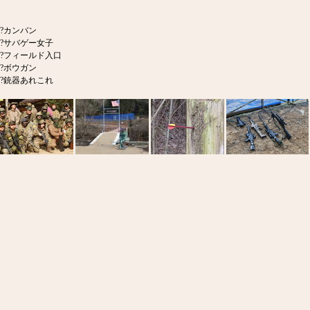
?カンバン
?サバゲー女子
?フィールド入口
?ボウガン
?銃器あれこれ