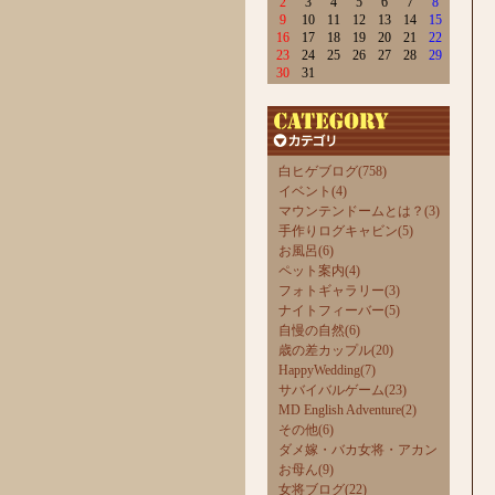
2
3
4
5
6
7
8
9
10
11
12
13
14
15
16
17
18
19
20
21
22
23
24
25
26
27
28
29
30
31
白ヒゲブログ(758)
イベント(4)
マウンテンドームとは？(3)
手作りログキャビン(5)
お風呂(6)
ペット案内(4)
フォトギャラリー(3)
ナイトフィーバー(5)
自慢の自然(6)
歳の差カップル(20)
HappyWedding(7)
サバイバルゲーム(23)
MD English Adventure(2)
その他(6)
ダメ嫁・バカ女将・アカン
お母ん(9)
女将ブログ(22)