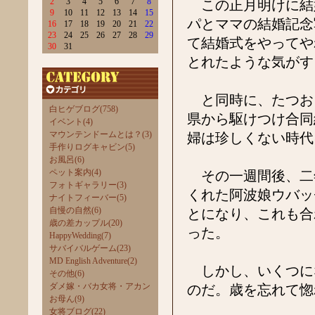
2
3
4
5
6
7
8
この正月明けに結婚
9
10
11
12
13
14
15
パとママの結婚記念
16
17
18
19
20
21
22
23
24
25
26
27
28
29
て結婚式をやってや
30
31
とれたような気がす
と同時に、たつお＆
白ヒゲブログ(758)
県から駆けつけ合同
イベント(4)
マウンテンドームとは？(3)
婦は珍しくない時代
手作りログキャビン(5)
お風呂(6)
ペット案内(4)
その一週間後、二
フォトギャラリー(3)
くれた阿波娘ウバッ
ナイトフィーバー(5)
自慢の自然(6)
とになり、これも合
歳の差カップル(20)
った。
HappyWedding(7)
サバイバルゲーム(23)
MD English Adventure(2)
しかし、いくつに
その他(6)
ダメ嫁・バカ女将・アカン
のだ。歳を忘れて惚
お母ん(9)
女将ブログ(22)