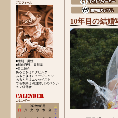
10年目の結婚
■性別…男性
■都道府県…香川県
■自己紹介
あるときはログビルダー
あるときはミュージシャン
あるときはエッセイスト
でも本業は四国(香川)のペンシ
ョン経営者
≪
2026年08月
≫
日
月
火
水
木
金
土
1