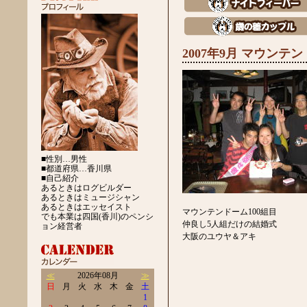
2007年9月 マウンテン
■性別…男性
■都道府県…香川県
■自己紹介
あるときはログビルダー
あるときはミュージシャン
あるときはエッセイスト
マウンテンドーム100組目
でも本業は四国(香川)のペンシ
仲良し5人組だけの結婚式
ョン経営者
大阪のユウヤ＆アキ
≪
2026年08月
≫
日
月
火
水
木
金
土
1