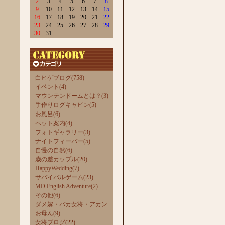
2
3
4
5
6
7
8
9
10
11
12
13
14
15
16
17
18
19
20
21
22
23
24
25
26
27
28
29
30
31
白ヒゲブログ(758)
イベント(4)
マウンテンドームとは？(3)
手作りログキャビン(5)
お風呂(6)
ペット案内(4)
フォトギャラリー(3)
ナイトフィーバー(5)
自慢の自然(6)
歳の差カップル(20)
HappyWedding(7)
サバイバルゲーム(23)
MD English Adventure(2)
その他(6)
ダメ嫁・バカ女将・アカン
お母ん(9)
女将ブログ(22)