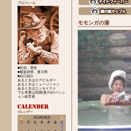
モモンガの湯
■性別…男性
■都道府県…香川県
■自己紹介
あるときはログビルダー
あるときはミュージシャン
あるときはエッセイスト
でも本業は四国(香川)のペンシ
ョン経営者
≪
2026年08月
≫
日
月
火
水
木
金
土
1