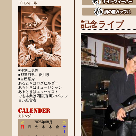
記念ライブ
■性別…男性
■都道府県…香川県
■自己紹介
あるときはログビルダー
あるときはミュージシャン
あるときはエッセイスト
でも本業は四国(香川)のペンシ
ョン経営者
≪
2026年08月
≫
日
月
火
水
木
金
土
1