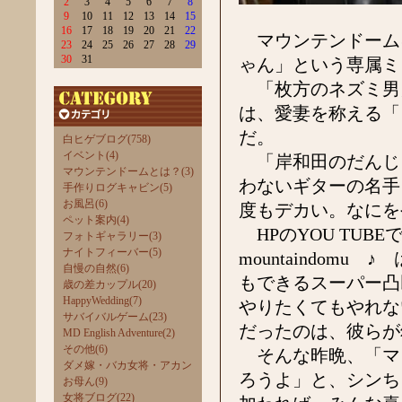
2
3
4
5
6
7
8
9
10
11
12
13
14
15
16
17
18
19
20
21
22
マウンテンドーム
23
24
25
26
27
28
29
30
31
ゃん」という専属ミ
「枚方のネズミ男
は、愛妻を称える「
だ。
白ヒゲブログ(758)
イベント(4)
「岸和田のだんじ
マウンテンドームとは？(3)
わないギターの名手
手作りログキャビン(5)
お風呂(6)
度もデカい。なにを
ペット案内(4)
HPのYOU TUBEで
フォトギャラリー(3)
ナイトフィーバー(5)
mountaindom
自慢の自然(6)
もできるスーパー凸
歳の差カップル(20)
HappyWedding(7)
やりたくてもやれな
サバイバルゲーム(23)
だったのは、彼らが
MD English Adventure(2)
その他(6)
そんな昨晩、「マ
ダメ嫁・バカ女将・アカン
ろうよ」と、シンち
お母ん(9)
女将ブログ(22)