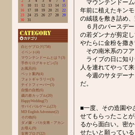
2
3
4
5
6
7
8
マウンテンドームの
9
10
11
12
13
14
15
年前に植えたキンモ
16
17
18
19
20
21
22
23
24
25
26
27
28
29
の絨毯を敷き詰め、
30
31
６月のバースデー
の若ダンナが剪定し
やたらに金粉を撒き
白ヒゲブログ(758)
その南米系のフア
イベント(4)
マウンテンドームとは？(3)
ライブの日に知り
手作りログキャビン(5)
人を連れてやって来
お風呂(6)
ペット案内(4)
今週のサタデーナ
フォトギャラリー(3)
だ。
ナイトフィーバー(5)
自慢の自然(6)
歳の差カップル(20)
HappyWedding(7)
サバイバルゲーム(23)
■一度、その造園や
MD English Adventure(2)
せてもらったことが
その他(6)
ダメ嫁・バカ女将・アカン
るから面白い。密か
お母ん(9)
せたいと願っている
女将ブログ(22)