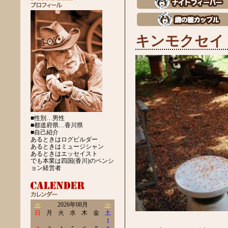
キンモクセイ
■性別…男性
■都道府県…香川県
■自己紹介
あるときはログビルダー
あるときはミュージシャン
あるときはエッセイスト
でも本業は四国(香川)のペンシ
ョン経営者
≪
2026年08月
≫
日
月
火
水
木
金
土
1