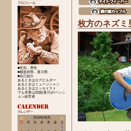
枚方のネズミ
■性別…男性
■都道府県…香川県
■自己紹介
あるときはログビルダー
あるときはミュージシャン
あるときはエッセイスト
でも本業は四国(香川)のペンシ
ョン経営者
≪
2026年08月
≫
日
月
火
水
木
金
土
1