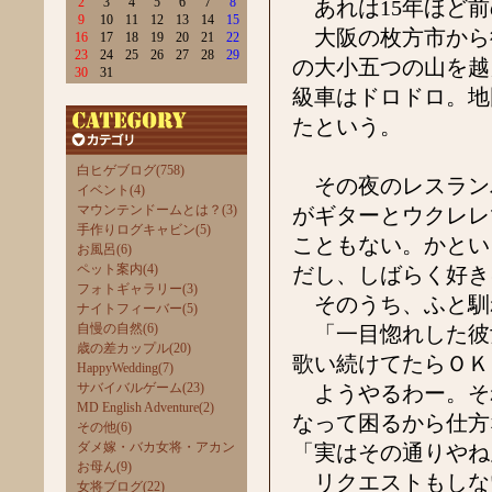
2
3
4
5
6
7
8
あれは15年ほど前
9
10
11
12
13
14
15
大阪の枚方市から
16
17
18
19
20
21
22
23
24
25
26
27
28
29
の大小五つの山を越
30
31
級車はドロドロ。地
たという。
白ヒゲブログ(758)
その夜のレスラン
イベント(4)
マウンテンドームとは？(3)
がギターとウクレレ
手作りログキャビン(5)
こともない。かとい
お風呂(6)
ペット案内(4)
だし、しばらく好き
フォトギャラリー(3)
そのうち、ふと馴
ナイトフィーバー(5)
自慢の自然(6)
「一目惚れした彼
歳の差カップル(20)
歌い続けてたらＯＫ
HappyWedding(7)
サバイバルゲーム(23)
ようやるわー。そ
MD English Adventure(2)
なって困るから仕方
その他(6)
ダメ嫁・バカ女将・アカン
「実はその通りやね
お母ん(9)
リクエストもしな
女将ブログ(22)