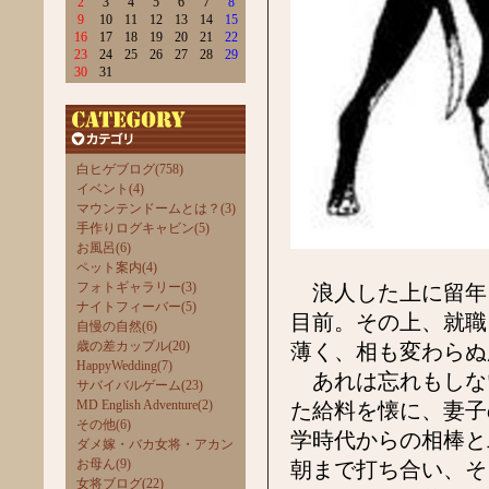
2
3
4
5
6
7
8
9
10
11
12
13
14
15
16
17
18
19
20
21
22
23
24
25
26
27
28
29
30
31
白ヒゲブログ(758)
イベント(4)
マウンテンドームとは？(3)
手作りログキャビン(5)
お風呂(6)
ペット案内(4)
フォトギャラリー(3)
浪人した上に留年と
ナイトフィーバー(5)
目前。その上、就職
自慢の自然(6)
歳の差カップル(20)
薄く、相も変わらぬ
HappyWedding(7)
あれは忘れもしない
サバイバルゲーム(23)
MD English Adventure(2)
た給料を懐に、妻子
その他(6)
学時代からの相棒と
ダメ嫁・バカ女将・アカン
お母ん(9)
朝まで打ち合い、そ
女将ブログ(22)