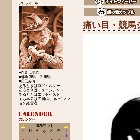
痛い目・競馬
■性別…男性
■都道府県…香川県
■自己紹介
あるときはログビルダー
あるときはミュージシャン
あるときはエッセイスト
でも本業は四国(香川)のペンシ
ョン経営者
≪
2026年08月
≫
日
月
火
水
木
金
土
1