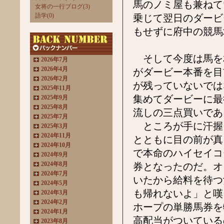
馬のノミ屋も兼ねて
女将の一行ブログ(3)
語学(0)
乗じて翌日のダービ
もせずに府中の競馬
そして今度は馬を
2026年7月
2026年4月
がダービー本番を目
2026年2月
が残っていないでは
2025年11月
集めてダービーに最
2025年9月
2025年8月
流しの三点買いであ
2025年7月
ところが手に汗握
2025年3月
2024年11月
とともに目の前が真
2024年10月
で本命のハイセイコ
2024年9月
2024年8月
券となったのだ。オ
2024年7月
いたから給料を待つ
2024年5月
も帰れないよ」と嘆
2024年3月
2024年2月
ホープの単勝馬券を
2024年1月
高配当がついている
2023年8月