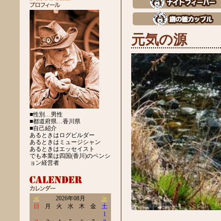
元気の源
■性別…男性
■都道府県…香川県
■自己紹介
あるときはログビルダー
あるときはミュージシャン
あるときはエッセイスト
でも本業は四国(香川)のペンシ
ョン経営者
≪
2026年08月
≫
日
月
火
水
木
金
土
1