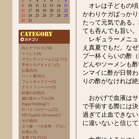
2
3
4
5
6
7
8
オレは子どもの頃
9
10
11
12
13
14
15
16
17
18
19
20
21
22
かわりケガばっかり
23
24
25
26
27
28
29
30
31
たって元気である。
ても呑んでも旨
レギュラーメニュー
え真夏でもだ。なぜ
白ヒゲブログ(758)
イベント(4)
プ一杯くらいの酢（
マウンテンドームとは？(3)
どんやソーメンも酢
手作りログキャビン(5)
お風呂(6)
ンマイに酢が日替わ
ペット案内(4)
りの酢がなければ絶
フォトギャラリー(3)
ナイトフィーバー(5)
自慢の自然(6)
おかげで血液はサ
歳の差カップル(20)
HappyWedding(7)
で手術する際には決
サバイバルゲーム(23)
過ぎて止血できない
MD English Adventure(2)
その他(6)
に違いないと信じて
ダメ嫁・バカ女将・アカン
お母ん(9)
女将ブログ(22)