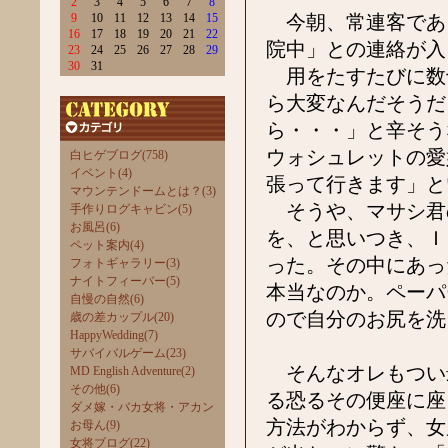
2
3
4
5
6
7
8
9
10
11
12
13
14
15
今朝、常連客であ
16
17
18
19
20
21
22
院中」との連絡が入
23
24
25
26
27
28
29
30
31
用をたすたびに数
ら大変なんだそうだ
ら・・・」と辛そう
ウォシュレットの愛
白ヒゲブログ(758)
イベント(4)
張って行きます」と
マウンテンドームとは？(3)
そうや、マサシ君
手作りログキャビン(5)
お風呂(6)
を、と思いつき、Ｉ
ペット案内(4)
った。その中にあっ
フォトギャラリー(3)
ナイトフィーバー(5)
本当なのか。ペーパ
自慢の自然(6)
ので自分のお尻を洗
歳の差カップル(20)
HappyWedding(7)
サバイバルゲーム(23)
そんなオレもつい
MD English Adventure(2)
その他(6)
る恐るその便座に座
ダメ嫁・バカ女将・アカン
方法がわからず、女
お母ん(9)
女将ブログ(22)