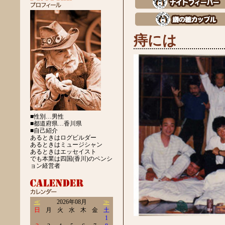
痔には
■性別…男性
■都道府県…香川県
■自己紹介
あるときはログビルダー
あるときはミュージシャン
あるときはエッセイスト
でも本業は四国(香川)のペンシ
ョン経営者
≪
2026年08月
≫
日
月
火
水
木
金
土
1