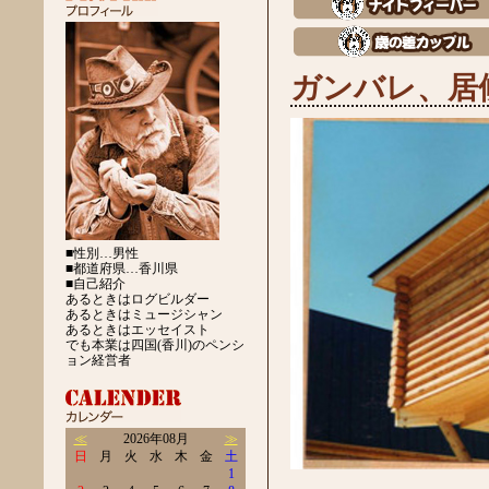
ガンバレ、居
■性別…男性
■都道府県…香川県
■自己紹介
あるときはログビルダー
あるときはミュージシャン
あるときはエッセイスト
でも本業は四国(香川)のペンシ
ョン経営者
≪
2026年08月
≫
日
月
火
水
木
金
土
1