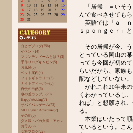
2
3
4
5
6
7
8
9
10
11
12
13
14
15
「居候」＝いそう
16
17
18
19
20
21
22
んで食べさせてもら
23
24
25
26
27
28
29
30
31
英語では「ａ ｎ
ｓｐｏｎｇｅｒ」と
その居候が今、うち
白ヒゲブログ(758)
イベント(4)
とっている岡山の某
マウンテンドームとは？(3)
っても今回が初めて
手作りログキャビン(5)
お風呂(6)
らいだから、家族も
ペット案内(4)
配などしていない。
フォトギャラリー(3)
ナイトフィーバー(5)
かれこれ20年来の
自慢の自然(6)
くわかっているし、
歳の差カップル(20)
HappyWedding(7)
れば」と懇願され、
サバイバルゲーム(23)
る。
MD English Adventure(2)
その他(6)
本業はいたって順
ダメ嫁・バカ女将・アカン
ているという。こん
お母ん(9)
女将ブログ(22)