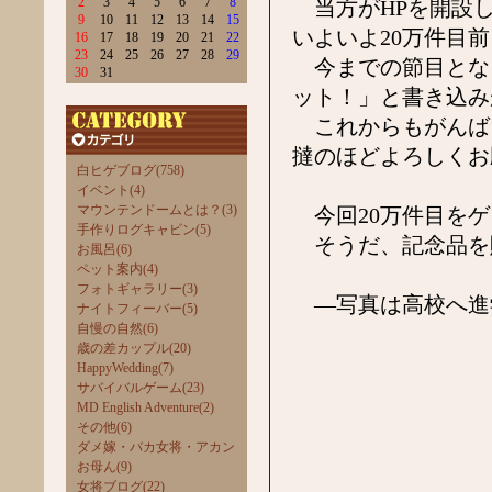
2
3
4
5
6
7
8
当方がHPを開設し
9
10
11
12
13
14
15
いよいよ20万件目
16
17
18
19
20
21
22
23
24
25
26
27
28
29
今までの節目となる
30
31
ット！」と書き込み
これからもがんば
撻のほどよろしくお
白ヒゲブログ(758)
イベント(4)
マウンテンドームとは？(3)
今回20万件目をゲ
手作りログキャビン(5)
そうだ、記念品を
お風呂(6)
ペット案内(4)
フォトギャラリー(3)
―写真は高校へ進
ナイトフィーバー(5)
自慢の自然(6)
歳の差カップル(20)
HappyWedding(7)
サバイバルゲーム(23)
MD English Adventure(2)
その他(6)
ダメ嫁・バカ女将・アカン
お母ん(9)
女将ブログ(22)