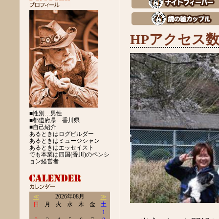
HPアクセス数
■性別…男性
■都道府県…香川県
■自己紹介
あるときはログビルダー
あるときはミュージシャン
あるときはエッセイスト
でも本業は四国(香川)のペンシ
ョン経営者
≪
2026年08月
≫
日
月
火
水
木
金
土
1