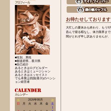
お待たせしております
大忙しの夏休みも終わり、もう9
呑んで寝る暇なし、体力限界まで
間がとれず申し訳ありませんが、
■性別…男性
■都道府県…香川県
■自己紹介
あるときはログビルダー
あるときはミュージシャン
あるときはエッセイスト
でも本業は四国(香川)のペンシ
ョン経営者
≪
2026年08月
≫
日
月
火
水
木
金
土
1