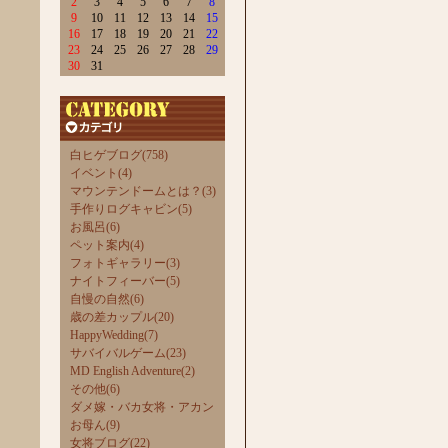
2
3
4
5
6
7
8
9
10
11
12
13
14
15
16
17
18
19
20
21
22
23
24
25
26
27
28
29
30
31
白ヒゲブログ(758)
イベント(4)
マウンテンドームとは？(3)
手作りログキャビン(5)
お風呂(6)
ペット案内(4)
フォトギャラリー(3)
ナイトフィーバー(5)
自慢の自然(6)
歳の差カップル(20)
HappyWedding(7)
サバイバルゲーム(23)
MD English Adventure(2)
その他(6)
ダメ嫁・バカ女将・アカン
お母ん(9)
女将ブログ(22)