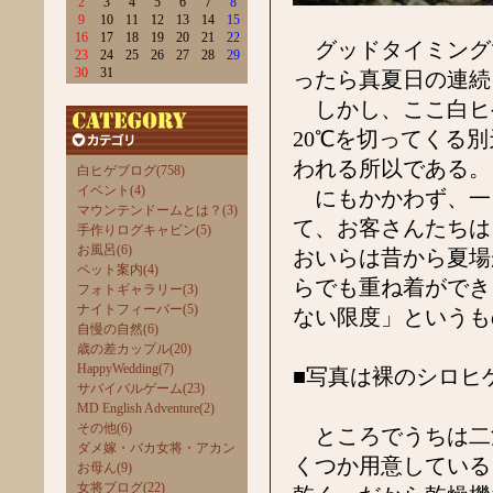
2
3
4
5
6
7
8
9
10
11
12
13
14
15
16
17
18
19
20
21
22
グッドタイミング
23
24
25
26
27
28
29
30
31
ったら真夏日の連続
しかし、ここ白ヒ
20℃を切ってくる
われる所以である。
白ヒゲブログ(758)
イベント(4)
にもかかわず、一
マウンテンドームとは？(3)
て、お客さんたちは
手作りログキャビン(5)
お風呂(6)
おいらは昔から夏場
ペット案内(4)
らでも重ね着ができ
フォトギャラリー(3)
ナイトフィーバー(5)
ない限度」というも
自慢の自然(6)
歳の差カップル(20)
HappyWedding(7)
■写真は裸のシロヒ
サバイバルゲーム(23)
MD English Adventure(2)
その他(6)
ところでうちは二
ダメ嫁・バカ女将・アカン
くつか用意している
お母ん(9)
女将ブログ(22)