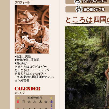
ところは四国
■性別…男性
■都道府県…香川県
■自己紹介
あるときはログビルダー
あるときはミュージシャン
あるときはエッセイスト
でも本業は四国(香川)のペンシ
ョン経営者
≪
2026年08月
≫
日
月
火
水
木
金
土
1