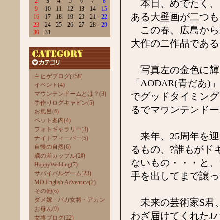
2
3
4
5
6
7
8
本日、めでたく、うち
9
10
11
12
13
14
15
ある大壁画が二つも
16
17
18
19
20
21
22
23
24
25
26
27
28
29
この春、広島から
30
31
大作の二作品である
写真左の金色に輝
白ヒゲブログ(758)
「AODAR(青だあ)
イベント(4)
マウンテンドームとは？(3)
でグッドタイミング
手作りログキャビン(5)
るでマウンテンドー
お風呂(6)
ペット案内(4)
フォトギャラリー(3)
来年、25周年を迎
ナイトフィーバー(5)
自慢の自然(6)
るもの、?誰もがド
歳の差カップル(20)
ないもの・・・と、
HappyWedding(7)
サバイバルゲーム(23)
手を出してまで譲っ
MD English Adventure(2)
その他(6)
ダメ嫁・バカ女将・アカン
未来の芸術家S君
お母ん(9)
わざ届けてくれたJ
女将ブログ(22)