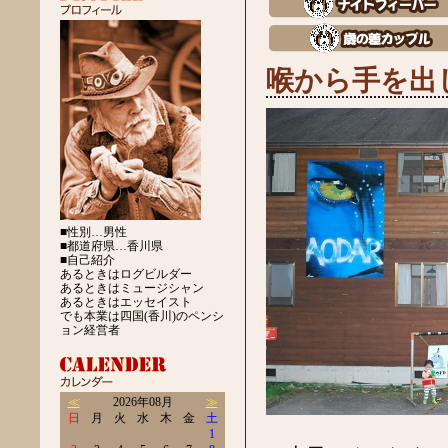
喉から手を出
■性別…男性
■都道府県…香川県
■自己紹介
あるときはログビルダー
あるときはミュージシャン
あるときはエッセイスト
でも本業は四国(香川)のペンシ
ョン経営者
≪
2026年08月
≫
日
月
火
水
木
金
土
1