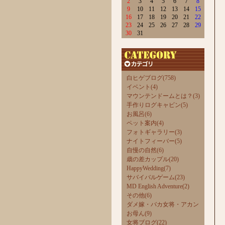
2
3
4
5
6
7
8
9
10
11
12
13
14
15
16
17
18
19
20
21
22
23
24
25
26
27
28
29
30
31
白ヒゲブログ(758)
イベント(4)
マウンテンドームとは？(3)
手作りログキャビン(5)
お風呂(6)
ペット案内(4)
フォトギャラリー(3)
ナイトフィーバー(5)
自慢の自然(6)
歳の差カップル(20)
HappyWedding(7)
サバイバルゲーム(23)
MD English Adventure(2)
その他(6)
ダメ嫁・バカ女将・アカン
お母ん(9)
女将ブログ(22)