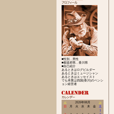
■性別…男性
■都道府県…香川県
■自己紹介
あるときはログビルダー
あるときはミュージシャン
あるときはエッセイスト
でも本業は四国(香川)のペンシ
ョン経営者
≪
2026年08月
≫
日
月
火
水
木
金
土
1