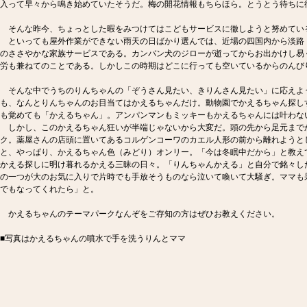
入って早々から鳴き始めていたそうだ。梅の開花情報もちらほら。とうとう待ちに
そんな昨今、ちょっとした暇をみつけてはこどもサービスに徹しようと努めてい
といっても屋外作業ができない雨天の日ばかり選んでは、近場の四国内から淡路
のささやかな家族サービスである。カンバン犬のジローが逝ってからお出かけし易
労も兼ねてのことである。しかしこの時期はどこに行っても空いているからのんび
そんな中でうちのりんちゃんの「ぞうさん見たい、きりんさん見たい」に応えよ
も、なんとりんちゃんのお目当てはかえるちゃんだけ。動物園でかえるちゃん探し
も覚めても「かえるちゃん」。アンパンマンもミッキーもかえるちゃんには叶わな
しかし、このかえるちゃん狂いが半端じゃないから大変だ。頭の先から足元まで
ク。薬屋さんの店頭に置いてあるコルゲンコーワのカエル人形の前から離れようと
と、やっぱり、かえるちゃん色（みどり）オンリー。「今は冬眠中だから」と教え
かえる探しに明け暮れるかえる三昧の日々。「りんちゃんかえる」と自分で銘々し
の一つが大のお気に入りで片時でも手放そうものなら泣いて喚いて大騒ぎ。ママも
でもなってくれたら」と。
かえるちゃんのテーマパークなんぞをご存知の方はぜひお教えください。
■写真はかえるちゃんの噴水で手を洗うりんとママ