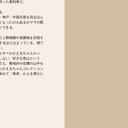
待った春到来だ。
る。
・神戸・中国方面を回るほん
くなったのもあるがママの慰
りできる。
うと動物園や遊園地を目指す
するほどはまっている。寝て
い。
かオールかえるちゃんルッ
しない。好きな色はという
ても、敷地内や近隣の山中を
たかえるちゃんコレクション
呆れて「将来、かえる博士に